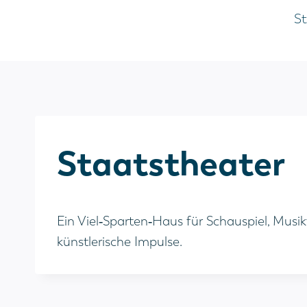
Zum
St
Inhalt
springen
Staatstheater
Ein Viel‑Sparten‑Haus für Schauspiel, Musi
künstlerische Impulse.